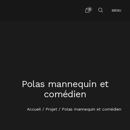
0
MENU
HOME
Polas mannequin et
A PROPOS
comédien
PRESTATIONS
Accueil
/
Projet
/ Polas mannequin et comédien
TARIFS SHOOTING