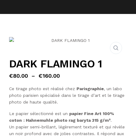
BLOG
SHOP
CONTACT
DARK FLAMINGO 1
Plage de prix : €80.00 à €16
€
80.00
–
€
160.00
Ce tirage photo est réalisé chez
Parisgraphie
, un labo
photo parisien spécialisé dans le tirage d’art et le tirage
photo de haute qualité.
Le papier sélectionné est un
papier Fine Art 100%
coton
: Hahnemuhle photo rag baryta 315 g/m²
.
Un papier semi-brillant, légèrement texturé et qui révèle
un noir profond avec de jolies contrastes. Il répond aux